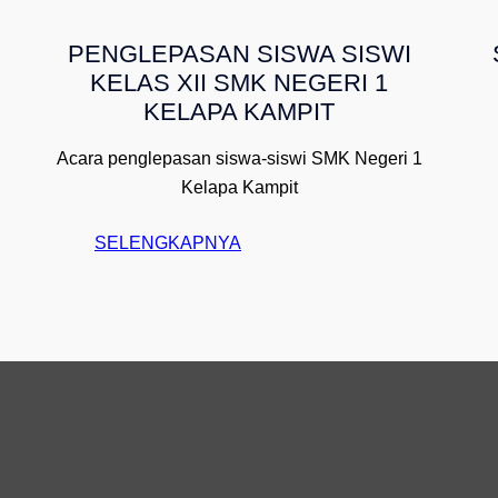
L
PENGLEPASAN SISWA SISWI
O
KELAS XII SMK NEGERI 1
W
KELAPA KAMPIT
O
R
Acara penglepasan siswa-siswi SMK Negeri 1
L
Kelapa Kampit
D
!
:
SELENGKAPNYA
H
E
L
L
O
W
O
R