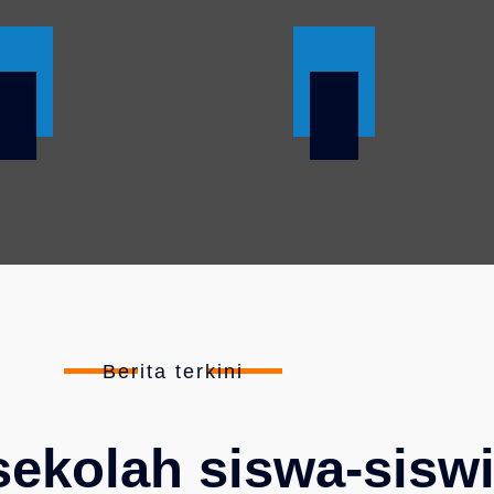
855
675
Berita terkini
sekolah siswa-sisw