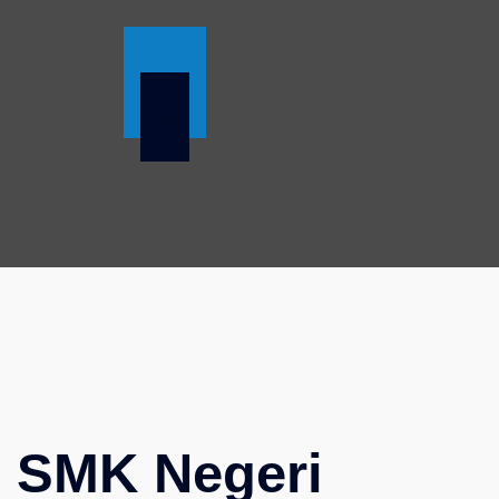
955
i SMK Negeri