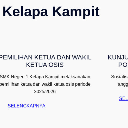
 Kelapa Kampit
PEMILIHAN KETUA DAN WAKIL
KUNJU
KETUA OSIS
PO
SMK Negeri 1 Kelapa Kampit melaksanakan
Sosialis
pemilihan ketua dan wakil ketua osis periode
angg
2025/2026
SE
:
SELENGKAPNYA
H
E
L