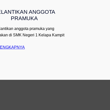
O
ELANTIKAN ANGGOTA
W
PRAMUKA
O
R
lantikan anggota pramuka yang
L
akan di SMK Negeri 1 Kelapa Kampit
D
!
:
LENGKAPNYA
H
E
L
L
O
W
O
R
L