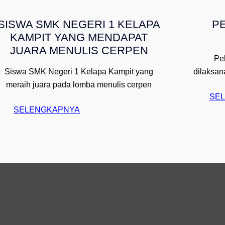
L
SISWA SMK NEGERI 1 KELAPA
P
O
KAMPIT YANG MENDAPAT
W
JUARA MENULIS CERPEN
O
Pe
R
Siswa SMK Negeri 1 Kelapa Kampit yang
dilaksan
L
meraih juara pada lomba menulis cerpen
D
SE
!
:
SELENGKAPNYA
H
E
L
L
O
W
O
R